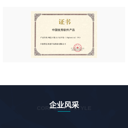
企业风采
CORPORATE STYLE