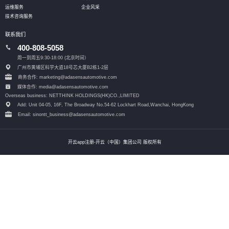
运维服务
企业风采
技术咨询服务
联系我们
400-808-5058
周一到周五9:30-18:00 (北京时间）
广州市黄埔区科学大道18号芯大厦B2栋1-2层
商务合作: marketing@adasensautomotive.com
媒体合作: media@adasensautomotive.com
Overseas business: NETTHINK HOLDINGS(HK)CO.,LIMITED
Add: Unit 04-05, 16F, The Broadway No.54-62 Lockhart Road,
Wanchai, HongKong
Email: sinontt_business@adasensautomotive.com
开云app注册-开云（中国）集团公司 版权所有