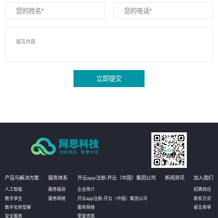
立即提交
产品与解决方案
服务体系
开云app注册-开云（中国）集团公司
新闻资讯
加入我们
人工智能
服务级别
企业简介
招聘岗位
数字孪生
服务网络
开云app注册-开云（中国）集团公司
联系方式
数字化转型解
服务网络
留言表单
安全服务
荣誉资质