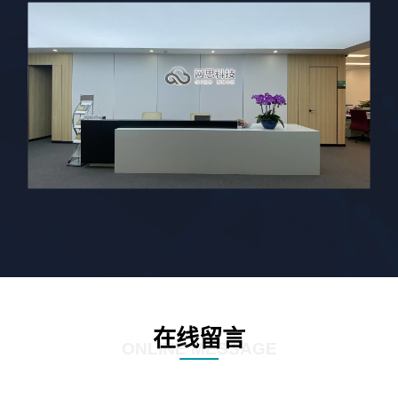
在线留言
ONLINE MESSAGE