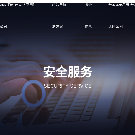
app注册-开云（中国）
产品与解
服务
开云app注册-
团公司
决方案
体系
集团公司
安全服务
SECURITY SERVICE