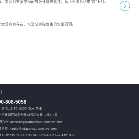
，需要对安全架构的有效性进行验证，防止业务系统带“病”上线。
业发现真实存在、可造成实际危害的安全漏洞。
们
00-808-5058
到周五9:30-18:00 (北京时间）
州市黄埔区科学大道18号芯大厦B2栋1-2层
合作: marketing@adasensautomotive.com
合作: media@adasensautomotive.com
s business: NETTHINK HOLDINGS(HK)CO.,LIMITED