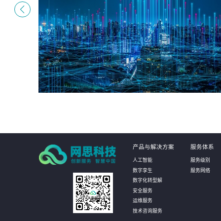
产品与解决方案
服务体系
人工智能
服务级别
数字孪生
服务网络
数字化转型解
安全服务
运维服务
技术咨询服务