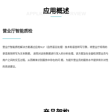
应用概述
APPLICATION OVERVIEW
营业厅智能质检
营业厅智能质检解决方案通过应用NLP（自然语言处理）技术和语音转写引擎，将营业厅现场的
录音高效转写为文本数据， 进而对这些数据进行深入的分析处理。该方案旨在全面检测营业员与
用户之间的交互过程，从而精准识别服务中存在的问 题，为提升营业员的服务水平提供有针对性
的改进建议。