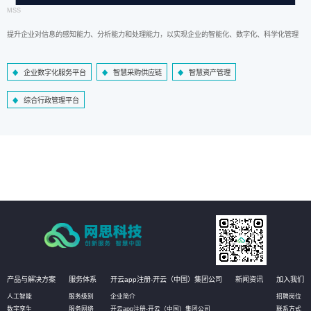
MSS
提升企业对信息的感知能力、分析能力和处理能力，以实现企业的智能化、数字化、科学化管理
企业数字化服务平台
智慧采购供应链
智慧资产管理
综合行政管理平台
产品与解决方案
服务体系
开云app注册-开云（中国）集团公司
新闻资讯
加入我们
人工智能
服务级别
企业简介
招聘岗位
数字孪生
服务网络
开云app注册-开云（中国）集团公司
联系方式