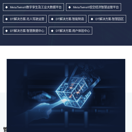
MetaTwins®数字孪生及工业大数据平台
MetaTwins®低空经济智慧运管平台
DT解决方案-无人驾驶运营
DT解决方案-智能制造
DT解决方案-智慧园区
DT解决方案-智慧数据中心
DT解决方案-用户体验中心
管理信息系统