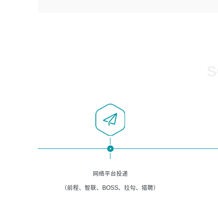
4、负责系统运维相关文档编写。
者优先；
5、负责现场对接客户，沟通事项。
6、具备良好的客户意识与沟通能力，善于学习思考、创新
与团队协作，认真负责、执行力与抗压力强。
岗位要求：
1、计算机相关专业本科以上学历，1年以上软件系统运维经
S
验。
2、精通linux命令。
3、熟悉oracle、mysql 数据库。
4、善于沟通，具有良好的团队合作精神和协作能力。
5、必须有实际的生产环境系统维护经验。
6、有中国移动安全态势系统相关项目经验优先考虑。
网络平台投递
（前程、智联、BOSS、拉勾、猎聘）