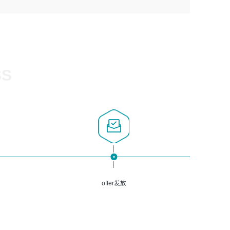
1、计算机相关专业，大专以上学历，2年以上开发运维工作
5、熟悉Spring、Mybatis等开源框架和常用apache组件,熟
3、深入理解公司各项AI产品和技术信息；具有较强的文档
经验；
悉Web服务端开发的各种常用框架和技术Springboot、
编写能力，能独立撰写PPT、方案建议书等，面试时需携带
2、必须具备的能力：有丰富的运维开发和K8S运维经验；
Shiro、springcloud等；熟悉Linux常用命令和了解常用脚
个人制作的专业PPT文件进行展示。
熟悉K8S、Git、docker等相关工具使用；熟练掌握Linux环
本语言，较丰富的线上系统运维经验，复杂问题排查思路清
境下的Shell语言 ；工作责任感强、具有良好的沟通能力、
晰。
服务意识；
SS
3、掌握Linux环境下的Python编程语言；
4、掌握DevOps思想、方法和流程。Jenkins工具使用；
5、掌握常见中间件配置与优化，如mysql、nginx等；
6、掌握服务器的维护，熟悉linux系统的常用操作；
7、掌握和第三方系统API接口的维护操作，和安全漏洞扫描
的修复工作。
offer发放