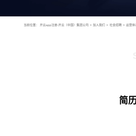
当前位置：
开云app注册-开云（中国）集团公司
>
加入我们
>
社会招聘
>
运营体
简历