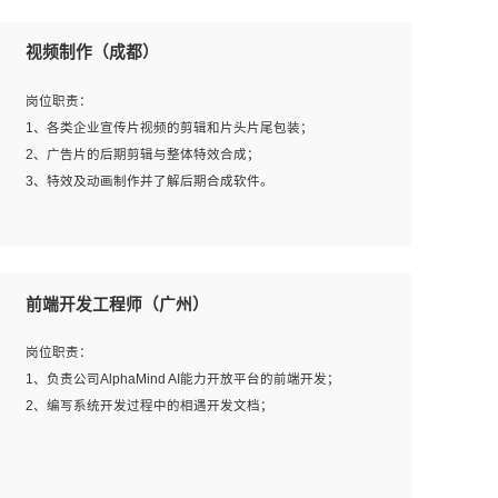
视频制作（成都）
岗位职责：
1、各类企业宣传片视频的剪辑和片头片尾包装；
2、广告片的后期剪辑与整体特效合成；
3、特效及动画制作并了解后期合成软件。
岗位要求：
1、热爱影视，责任心强，有强烈的兴趣和后期制作的主观
前端开发工程师（广州）
能动性；
2、熟练使用After Effect、Photo Shop、熟练掌握视频剪辑
岗位职责：
和特效包装软件；
1、负责公司AlphaMind AI能力开放平台的前端开发；
3、能对影片后期进行整体调色控制，具备一定审美感；
2、编写系统开发过程中的相遇开发文档；
4、在剪辑上会思考，有一定编导思维；
5、踏实， 勤奋，愿意在工作中不断学习，提高自我；
6、能与同事友好相处。
岗位要求：