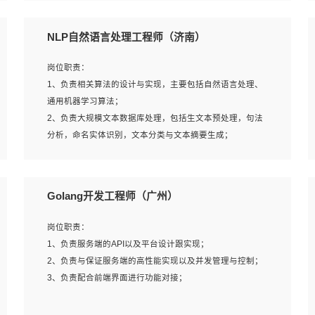
5、完成其他上级领导交予的任务和工作。
NLP自然语言处理工程师（济南）
岗位要求：
岗位职责：
1、本科以上学历，一年以上需求分析相关经验者优先；
1、负责相关算法的设计与实现，主要包括自然语言处理、
2、熟悉产品及需求规划工具，如:Axure、Xmind、MS
通用机器学习算法；
Project等；
2、负责大规模文本数据库处理，包括生文本预处理，句法
3、具备良好的交流协调能力，有较强的责任感、工作积极
分析，命名实体识别，文本分类与文本摘要生成；
主动；
3、跟踪自然语言处理的前沿技术和业界先进的模型应用；
4、有较强的系统需求分析、文档编写能力、沟通能力；
4、负责问答系统的搭建和知识图谱的建立；
5、具备与多团队合作的经验，良好团队协作精神；
Golang开发工程师（广州）
岗位要求：
岗位职责：
1、1年及以上自然语言处理方向研究或工作经验，统招本科
1、负责服务端的API以及平台设计跟实现；
及以上学历；
2、负责与保证服务端的高性能实现以及并发管理与控制；
2、熟悉tensorflow，keras，pytorch等常规深度学习框架，
3、负责配合前端界面进行功能对接；
快速根据客户需求实现有效的模型；
3、熟悉掌握至少一种编程语言，如：Python，Java；