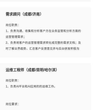
6、熟悉主流数据库、应用服务器、中间件部署架构和运维
用；
方法；
5、根据业务架构设计与业务需求，上接业务设计下接系统
需求顾问（成都/济南）
7、具备资源池迁移、应用及数据迁移、异构数据迁移相关
设计，编写系统概要设计，指导技术骨干进行系统详细设
经验；
计。
岗位职责：
8、具有HCIE/H3CIE/VMware/阿里云等云计算方向认证者
1、负责沟通、收集和分析客户方在业务监管和分析方面的
优先；
运营管理需求；
岗位要求：
2、负责将客户的运营管理需求转化成完整的需求文档；及
1、全日制统招本科及以上学历，计算机相关专业毕业，5年
时了解业界趋势，汇总客户反馈意见并与后台研发积极沟
以上开发工作经验；
通，从而提升产品在市场中的竞争力；
2、具有扎实的java编程功底和良好的编码习惯，有分布
3、配合客户整理项目汇报材料。
式、多线程及高并发系统开发经验和性能调优经验尤佳；熟
运维工程师（成都/昆明/哈尔滨）
悉JVM调优；掌握基础中间件、基础架构方案和云平台、云
产品功能特性，熟练使用相关平台的功能和了解其背后实现
岗位要求：
岗位职责：
机制；
1、3年以上运营或解决方案的工作经验。
1、负责AI平台和AI应用的的运维工作。
3、精通主流开发框架经验，精通一门主流开发语言；熟悉
2、具备良好的逻辑能力、沟通能力和文字处理能力，能够
主流开源框架源码；
从海量数据中发现关键特征，可独立提出完整的优化方案,
4、具有一定的大中型项目参与经验，有中间件、基础组件
并推动方案执行达成结果；熟练使用PPT、WORD、
岗位要求：
和框架的研发经验，具备研发管理流程建设经验；
EXCEL等办公软件；