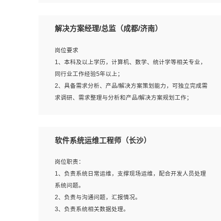
5、沟通表达能力强，具备团队协作能力。
岗位要求：
1、本科以上相关专业毕业，拥有三年以上相关数据工作经
解决方案经理/总监（成都/济南）
验经验。
2、熟悉PostgreSQL、redis、MongoDB、ElasticSearch等
岗位要求
开源数据库运维管理，拥有开发经验优先。
1、本科及以上学历，计算机、数学、统计学等相关专业，
3、熟悉Oracle、MySQL、SQLServer中一种或多种优先。
同行业工作经验5年以上；
4、熟悉Hadoop、HBASE、Spark等大数据平台优先。
2、具备需求分析、产品/解决方案策划能力，可独立完成需
5、熟悉linux或任意一种unix操作系统，如有较强操作系统
求调研、需求整理与分析和产品/解决方案规划工作；
侧工作经验者优先。
3、逻辑缜密，对用户产品/解决方案体验敏感，对数据敏
6、具备丰富的项目实施经验，较强的自我学习能力。
感，有产品/解决方案意识，有主见，以数据为驱动，以结
7、责任心强，为人友好，沟通能力强，具有良好的团队意
果为导向；
软件系统运维工程师（长沙）
识。
4、具有丰富的AI产品/解决方案解决方案经验，能够针对客
户的需求，快速响应输出相关的解决方案，包括视频分析、
岗位职责：
图像识别、NLP、OCR、机器学习等；
1、负责系统日常运维，支撑现场运维，配合开发人员处理
5、具备AI技术背景，掌握TensorFlow、PyTorch、Spark
系统问题。
MLlib、SK-Learn等常见AI算法框架，对人脸识别、目标检
2、负责与沟通问题，汇报情况。
测、图像识别、OCR、NLP等AI算法有深刻理解。具有AI平
3、负责系统相关数据处理。
台级产品/解决方案从业经验者优先。具有大数据技术背景