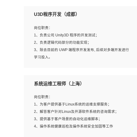
U3D程序开发（成都）
岗位职责：
1、负责公司 Unity3D 程序的开发测试；
2、负责逻辑代码部分的功能实现；
3、除去目前的 UWP 端程序开发发布, 后续对多端开发进行
学习投入。
岗位要求：
系统运维工程师（上海）
1、全日制本科相关专业，具有相关开发经验?年以上；
2、熟练掌握 Unity3D 程序开发，精通 C# 语言开发；
岗位职责：
3、具有大量插件的使用调试经历，开发测试过 UWP 端程
1、为客户提供基于Linux系统的运维支撑服务；
序者优先；
2、解答客户针对Linux及开源软件系统的咨询需求；
4、有良好的沟通能力和团队合作意识；
3、提供基于客户场景的自动化运维脚本；
5、开发过 HoloLens 程序者优先。
4、操作系统健康巡检及操作系统安全加固等工作