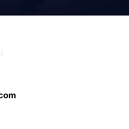
N
com