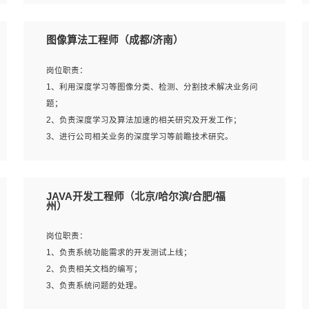
4、 熟悉NLP相关算法与实现；
岗位要求：
5、至少有一次及以上问答系统的项目实践，熟悉问答系统
1、本科及以上学历，计算机相关专业；
图像算法工程师（成都/济南）
全流程开发者优先；
2、1年以上Golang开发工作经验，能独立完成相应项目开
6、有较强的问题分析和处理能力，良好的团队合作意识；
发；
岗位职责：
7、 参与过相关竞赛或科研项目者优先。
3、基础扎实、熟悉数据结构与算法，熟悉多线程、多进
1、利用深度学习等图像分类、检测、分割技术解决业务问
程、IO复用等并发编程思维与实现，熟悉常用开源框架及设
题；
计模式；
2、负责深度学习及算法加速的相关研究及开发工作；
4、熟悉Golang、连接池、消息队列等组件使用、熟悉后端
3、进行公司相关业务的深度学习等前瞻技术研究。
开发、测试、调试流程跟工具使用；
5、对技术有激情，喜欢钻研，能快速接受和掌握新技术，
学习能力和工作责任心强，良好的沟通表达能力和团队协作
岗位要求：
JAVA开发工程师（北京/哈尔滨/合肥/福
能力。
1、统招本科以上学历，图形图像、计算机或数学相关专
州）
业；
2、2年以上图像处理开发经验，熟悉python和spark开发；
岗位职责：
3、熟练使用TensorFlow、Theano、Keras 及 Caffe 任意一
1、负责系统功能需求的开发测试上线；
种主流深度学习框架搭建深度学习系统环境；
2、负责相关文档的编写；
4、熟悉OPENCV、HALCON等常用图像处理软件，熟练进
3、负责系统问题的处理。
行图像处理；