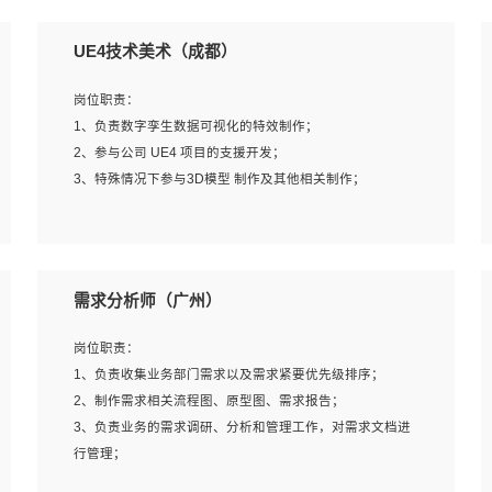
UE4技术美术（成都）
岗位职责：
1、负责数字孪生数据可视化的特效制作；
2、参与公司 UE4 项目的支援开发；
3、特殊情况下参与3D模型 制作及其他相关制作；
岗位要求：
1、全日制本科以上学历，美术、动画相关专业毕业，具有
需求分析师（广州）
相关效果制作经验2年以上；
2、熟练掌握 Particle 或 Niagara 制作特效模块；
岗位职责：
3、想象力丰富, 有一定的艺术审美深度；
1、负责收集业务部门需求以及需求紧要优先级排序；
4、有良好的场景特效搭建功底；
2、制作需求相关流程图、原型图、需求报告；
5、熟悉 3Ds Max 或者 Maya；
3、负责业务的需求调研、分析和管理工作，对需求文档进
6、有良好的沟通能力和团队合作意识；
行管理；
7、参与过建筑结构表现相关项目者优先
4、发现业务操作流程中的痛点，并提出对应的解决方案；