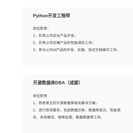
岗位要求：
Python开发工程师
1、全日制本科计算机相关专业毕业，3年以上相关工作经
验；
岗位职责：
2、精通linux操作系统的运行维护，具有故障处理的能力
1、负责公司后台产品开发；
3、熟练使用脚本语言，shell/python任一种，熟练使用
2、负责公司后端产品的性能调优工作；
Ansible
3、参与公司AI产品的开发、实施、测试文档编写工作。
4、熟悉linux常见服务、中间件的基本原理、部署以及故障
处理，如：Mysql、Apache、Nginx、Zabbix、Kafka等
5、熟悉主流虚拟化技术，如：VMware、KVM
岗位要求:
6、具备网络方面的基础知识，熟悉常见的网络协议，如
1、计算机相关专业，本科及以上学历，2年以上后端开发经
开源数据库DBA（成都）
TCP/IP，转发原理，路由优先级等
验，有过运营商项目经验的更佳；
7、了解容器技术，熟悉docker或podman
2、熟练python编程语言，熟悉服务端开发流程，熟悉常见
岗位职责：
8、有良好的文档编写能力和沟通能力，有RHCE证书优先
的算法和数据结构；
1、熟悉常见的开源数据库相关解决方案。
3、熟悉数据库开发，熟悉Mysql、Oracle、MongoDb数据
2、进行现场服务，包括数据迁移、数据库容灾、性能调
库应用开发其中一种；
优、系统建设、故障处理、数据救援等工作。
4、熟悉Python Wed框架（Django/Flask...）代码能力优
秀，熟悉编码规范和具备良好的文档编写能力）；