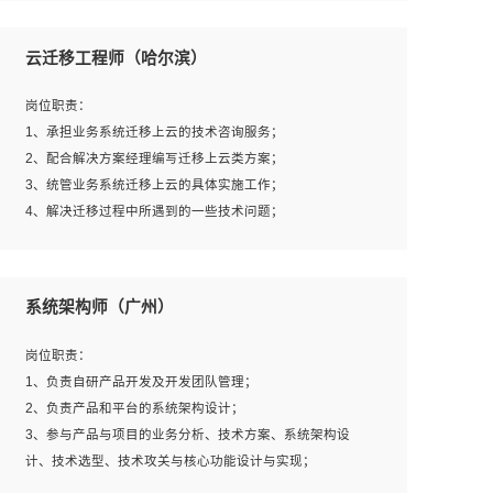
1、全日制本科及以上学历，计算机相关专业毕业，一年以
上前端开发工作经验；
云迁移工程师（哈尔滨）
2、熟练掌握HTML、CSS、JavaScript等web相关技术；
3、熟悉react/vue/angular任何一种前端框架，熟悉react优
岗位职责：
先；
1、承担业务系统迁移上云的技术咨询服务；
4、熟悉webpack配置和git操作；
2、配合解决方案经理编写迁移上云类方案；
5、善于沟通，具有团队意识；
3、统管业务系统迁移上云的具体实施工作；
4、解决迁移过程中所遇到的一些技术问题；
岗位要求：
系统架构师（广州）
1、专科及以上学历，三年以上工作经验，计算机等相关专
业；
岗位职责：
2、具备常见业务系统资源评估、部署优化和故障排查的能
1、负责自研产品开发及开发团队管理；
力；
2、负责产品和平台的系统架构设计；
3、熟悉常见操作系统、存储、网络、 IO 等相关原理；
3、参与产品与项目的业务分析、技术方案、系统架构设
4、具有迁移工具实操经验，具备P2V、V2V迁移能力；
计、技术选型、技术攻关与核心功能设计与实现；
5、熟练华为、VMware虚拟化、云计算及云存储技术；
4、根据业务及技术发展，做前瞻性的技术分析、研究及应