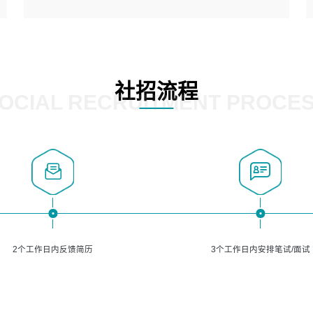
5、熟悉主流的分类算法、聚类算法和关联分析算法原理，
能熟练使用神经网络算法的进行业务建模；
岗位要求：
6、对OCR领域有深入的研究，熟悉模型调参，压缩和整型
1、精通java编程，熟悉vue和jsp编程；
化方法；
2、熟悉linux命令；
7、熟悉mysql、oracle、MongoDB、redis等其中一种数据
3、熟练使用springmvc、springcloud、webservice等框架
社招流程
库使用。
进行开发；
OCIAL RECRUITMENT PROCE
4、熟练使用oracle、mysql进行开发；
5、熟悉流程开发如使用activiti；
6、计算机相关专业本科以上学历，3年以上开发工作经验。
2个工作日内反馈简历
3个工作日内安排笔试/面试